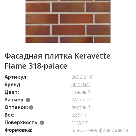
Фасадная плитка Keravette
Flame 318-palace
Артикул:
2602-318
Бренд:
Stroeher
Цвет:
красный
Размер:
240x71x11
Оттенок:
пёстрый
Вес:
0.397 кг
Поверхность:
гладкая
Формовка:
пластичное формование