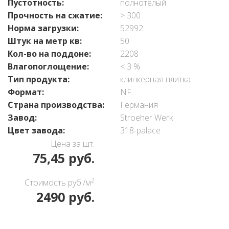
Пустотность:
полнотелый
Прочность на сжатие:
> 300
Норма загрузки:
52992
Штук на метр кв:
50
Кол-во на поддоне:
2208
Влагопоглощение:
< 3 %
Тип продукта:
клинкерная плитка
Формат:
NF
Страна производства:
Германия
Завод:
Stroeher Werk
Цвет завода:
318-palace
Цена за шт.
75,45 руб.
2
Стоимость руб./м
2490 руб.