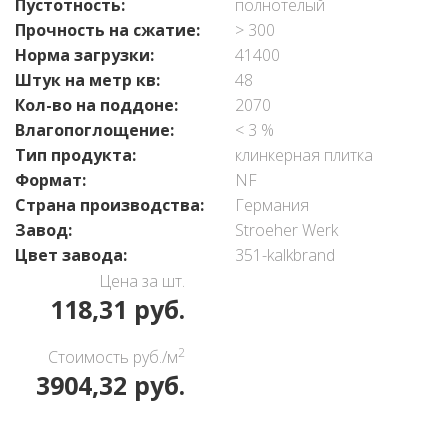
Пустотность:
полнотелый
Прочность на сжатие:
> 300
Норма загрузки:
41400
Штук на метр кв:
48
Кол-во на поддоне:
2070
Влагопоглощение:
< 3 %
Тип продукта:
клинкерная плитка
Формат:
NF
Страна производства:
Германия
Завод:
Stroeher Werk
Цвет завода:
351-kalkbrand
Цена за шт.
118,31 руб.
2
Стоимость руб./м
3904,32 руб.