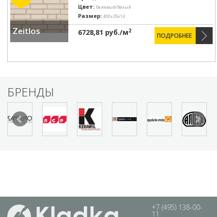
Цвет:
бежевый/белый
Размер:
400x35x14
Zeitlos
2
6728,81 руб./м
ПОДРОБНЕЕ
БРЕНДЫ
+7 (495) 138-00-
11