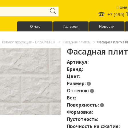
Понед
+7 (495)
О нас
Галерея
Новости
Каталог продукции - Dr.SChIEFER
Фасадная плитка
Фасадная плитка K
Фасадная плит
Артикул:
Бренд:
Цвет:
Размер:
Оттенок:
Вес:
Поверхность:
Формовка:
Пустотность:
Прочность на сжатие: