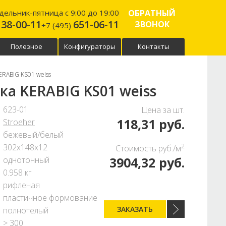
ельник-пятница с 9:00 до 19:00
ОБРАТНЫЙ
138-00-11
651-06-11
ЗВОНОК
+7 (495)
Полезное
Конфигураторы
Контакты
ERABIG KS01 weiss
ка KERABIG KS01 weiss
623-01
Цена за шт.
118,31 руб.
Stroeher
бежевый/белый
302x148x12
2
Стоимость руб./м
3904,32 руб.
однотонный
0.958 кг
рифленая
пластичное формование
ЗАКАЗАТЬ
полнотелый
> 300