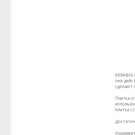
KERABIG 
она дейс
сделают 
Плитка о
использо
плитка с
Достаточ
Ухаживат