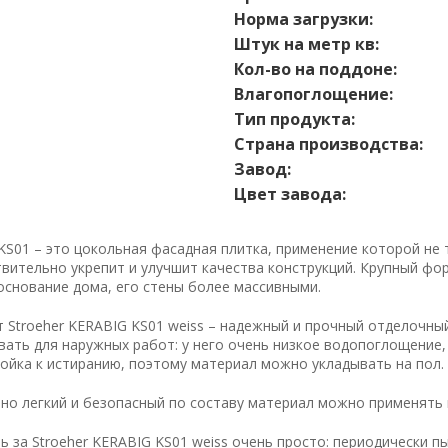
Норма загрузки:
Штук на метр кв:
Кол-во на поддоне:
Влагопоглощение:
Тип продукта:
Страна производства:
Завод:
Цвет завода:
KS01 – это цокольная фасадная плитка, применение которой не
твительно укрепит и улучшит качества конструкций. Крупный фо
основание дома, его стены более массивными.
т Stroeher KERABIG KS01 weiss – надежный и прочный отделочны
вать для наружных работ: у него очень низкое водопоглощение,
тойка к истиранию, поэтому материал можно укладывать на пол.
но легкий и безопасный по составу материал можно применять 
ь за Stroeher KERABIG KS01 weiss очень просто: периодически п