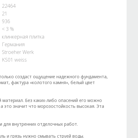
22464
21
936
< 3 %
клинкерная плитка
Германия
Stroeher Werk
KS01 weiss
 только создаст ощущение надежного фундамента,
рмат, фактура «колотого камня», белый цвет
й материал. Без каких-либо опасений его можно
 а это значит что морозостойкость высокая. Эта
и для внутренних отделочных работ.
ыль и грязь нужно смывать струей воды.