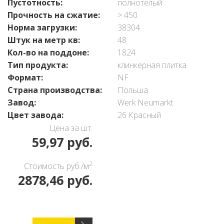
Пустотность:
полнотелый
Прочность на сжатие:
> 450
Норма загрузки:
38304
Штук на метр кв:
48
Кол-во на поддоне:
1824
Тип продукта:
клинкерная плитка
Формат:
NF
Страна производства:
Польша
Завод:
Werk Neumarkt
Цвет завода:
26 Красный
Цена за шт.
59,97 руб.
2
Стоимость руб./м
2878,46 руб.