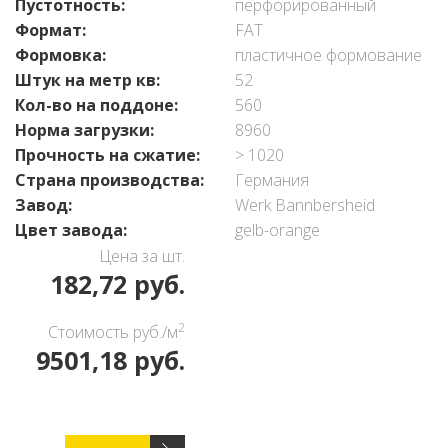
Пустотность:
перфорированный
Формат:
FAT
Формовка:
пластичное формование
Штук на метр кв:
52
Кол-во на поддоне:
560
Норма загрузки:
8960
Прочность на сжатие:
> 1020
Страна производства:
Германия
Завод:
Werk Bannbersheid
Цвет завода:
gelb-orange
Цена за шт.
182,72 руб.
2
Стоимость руб./м
9501,18 руб.