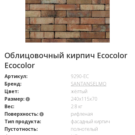
Облицовочный кирпич Ecocolor
Ecocolor
Артикул:
9290-EC
Бренд:
SANTANSELMO
Цвет:
жёлтый
Размер:
240x115x70
Вес:
2.8 кг
Поверхность:
рифленая
Тип продукта:
фасадный кирпич
Пустотность:
полнотелый