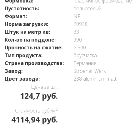
Формовка:
пластичное формование
Пустотность:
полнотелый
Формат:
NF
Норма загрузки:
20938
Штук на метр кв:
33
Кол-во на поддоне:
990
Прочность на сжатие:
> 300
Тип продукта:
брусчатка
Страна производства:
Германия
Завод:
Stroeher Werk
Цвет завода:
238 aluminium matt
Цена за шт.
124,7 руб.
2
Стоимость руб./м
4114,94 руб.