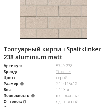
Тротуарный кирпич Spaltklinker
238 aluminium matt
Артикул:
5749-238
Бренд:
Stroeher
Цвет:
серый
Размер:
240x115x18
Вес:
1.113 кг
Поверхность:
шероховатая
Оттенок:
однотонный