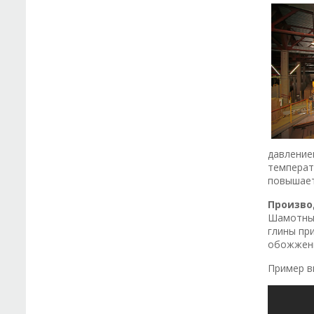
давление
температ
повышает
Произво
Шамотный
глины пр
обожженн
Пример в