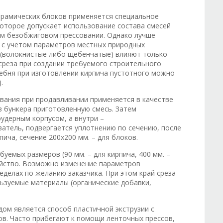
ерамических блоков применяется специальное
которое допускает использование состава смесей
ом безобжиговом прессовании. Однако лучше
 с учетом параметров местных природных
(волокнистые либо щебенчатые) влияют только
среза при создании требуемого строительного
ебня при изготовлении кирпича пустотного можно
.
вания при продавливании применяется в качестве
з бункера приготовленную смесь. Затем
pyдepным кopпyсом, а внутри –
ватель, подвергается уплотнению по сечению, после
пича, сечение 200х200 мм. – для блоков.
уемых размеров (90 мм. – для кирпича, 400 мм. –
ойство. Возможно изменение параметров
еделах по желанию заказчика. При этом край среза
ьзуемые материалы (органические добавки,
ом является способ пластичной экструзии с
в. Часто прибегают к помощи ленточных прессов,