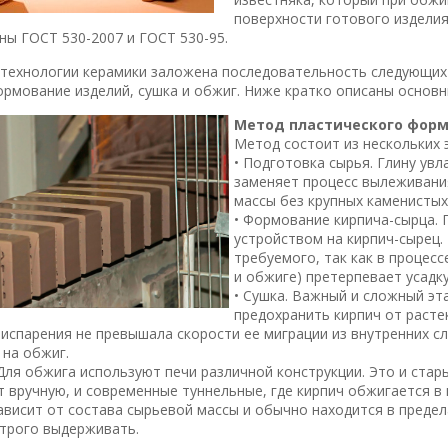
поверхности готового изделия
ны ГОСТ 530-2007 и ГОСТ 530-95.
 технологии керамики заложена последовательность следующих 
ормование изделий, сушка и обжиг. Ниже кратко описаны основ
Метод пластического фор
Метод состоит из нескольких 
• Подготовка сырья. Глину ув
заменяет процесс вылеживани
массы без крупных каменистых
• Формование кирпича-сырца. 
устройством на кирпич-сырец.
требуемого, так как в процес
и обжиге) претерпевает усадк
• Сушка. Важный и сложный эт
предохранить кирпич от растек
 испарения не превышала скорости ее миграции из внутренних с
 на обжиг.
 Для обжига используют печи различной конструкции. Это и стар
 вручную, и современные туннельные, где кирпич обжигается в 
ависит от состава сырьевой массы и обычно находится в преде
строго выдерживать.