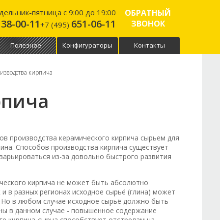
ельник-пятница с 9:00 до 19:00
ОБРАТНЫЙ
138-00-11
651-06-11
ЗВОНОК
+7 (495)
Полезное
Конфигураторы
Контакты
изводства кирпича
рпича
ов производства керамического кирпича сырьем для
лина. Способов производства кирпича существует
 варьироваться из-за довольно быстрого развития
ического кирпича не может быть абсолютно
 и в разных регионах исходное сырьё (глина) может
 Но в любом случае исходное сырьё должно быть
ны в данном случае - повышенное содержание
ге кирпича-сырца способствует отстрелам на