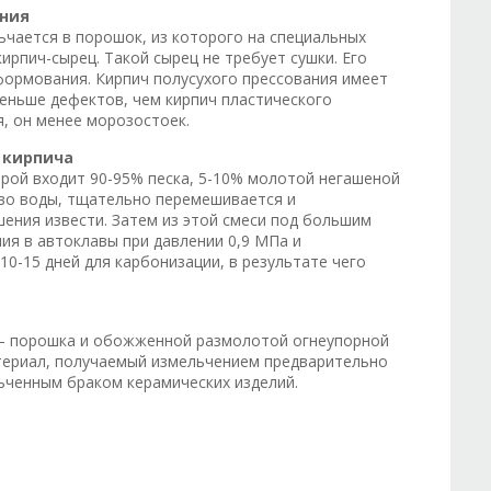
ания
чается в порошок, из которого на специальных
ирпич-сырец. Такой сырец не требует сушки. Его
формования. Кирпич полусухого прессования имеет
меньше дефектов, чем кирпич пластического
я, он менее морозостоек.
 кирпича
орой входит 90-95% песка, 5-10% молотой негашеной
тво воды, тщательно перемешивается и
ения извести. Затем из этой смеси под большим
ия в автоклавы при давлении 0,9 МПа и
10-15 дней для карбонизации, в результате чего
– порошка и обожженной размолотой огнеупорной
атериал, получаемый измельчением предварительно
ьченным браком керамических изделий.