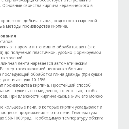
. Основные свойства кирпича керамического в
процессов: добыча сырья, подготовка сырьевой
ные методы производства кирпича.
мования
этапов:
лажняют паром и интенсивно обрабатывают (это
я) до получения пластичной, удобно формируемой
 включений.
Глиняная лента нарезается автоматическим
 Размер таких кирпичей несколько больше
се последующей обработки глина дважды (при сушке
у, достигающую 10-15%.
ап производства кирпича. Простейший способ
ания – сушить его медленно, то есть так, чтобы
лоев. При влажности кирпича-сырца 6-8% его можно
ые кольцевые печи, в которые кирпич укладывают и
процессе продвижения его по печи. Температура
лах 950-1000град. Необходимую температуру обжига