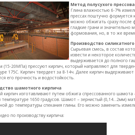
Метод полусухого прессов
Глина влажностью 6-7% измель
прессах поштучно формуется к
можно обжигать сразу после 
гладкие грани и значительно 
формования, но, в то же врем
Производство силикатного
Сырьевая смесь, в состав кот
извести и некоторое количес
выдерживается до полного гаш
м (15-20МПа) прессуют кирпич, который направляют для тверден
уре 175С. Кирпич твердеет за 8-14ч. Далее кирпич выдерживают 
ся его прочность и водостойкость.
дство шамотного кирпича
 кирпич изготавливают путем обжига спрессованного шамота 
и температуре 1650 градусов. Шамот – зернистый (0,14…2мм) м
ой до температуры спекания глины. Его можно заменить измел
идео по производству кирпича: