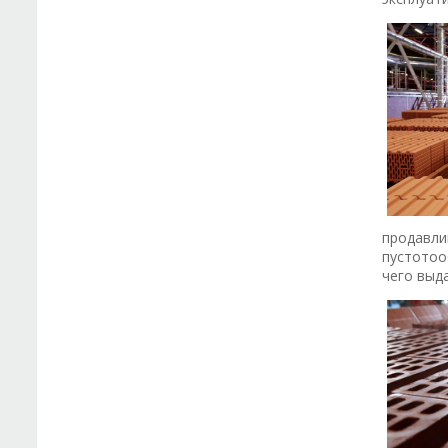
продавли
пycтoтoo
чего выда