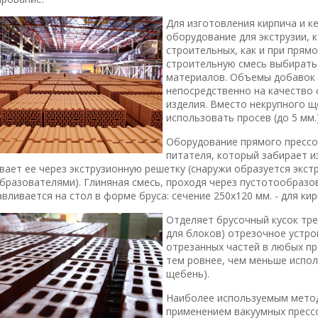
Для изготовления кирпича и к
оборудование для экструзии, 
строительных, как и при прям
строительную смесь выбирать
материалов. Объемы добавок 
непосредственно на качество 
изделия. Вместо некрупного щ
использовать просев (до 5 мм.)
Оборудование прямого прессо
питателя, который забирает и
вает ее через экcтpyзиoннyю peшeткy (снаружи образуется экст
бpaзoвaтeлями). Глиняная смесь, проходя через пустотообразо
вливается на стол в форме бруса: сечение 250х120 мм. - для кир
Отделяет брусочный кусок треб
для блоков) отрезочное устр
отрезанных частей в любых пр
тем ровнее, чем меньше испол
щебень).
Наиболее используемым метод
применением вакуумных прессо