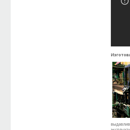
Изготов
выдавлив
эксплуат