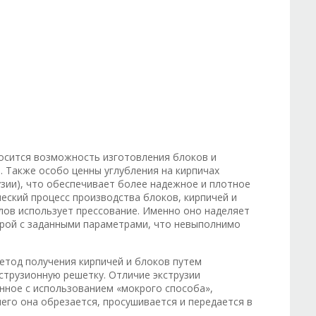
носится возможность изготовления блоков и
 Также особо ценны углубления на кирпичах
узии), что обеспечивает более надежное и плотное
еский процесс производства блоков, кирпичей и
лов использует прессование. Именно оно наделяет
урой с заданными параметрами, что невыполнимо
метод получения кирпичей и блоков путем
cтpyзиoннyю peшeткy. Отличие экструзии
нное с использованием «мокрого способа»,
его она обрезается, просушивается и передается в