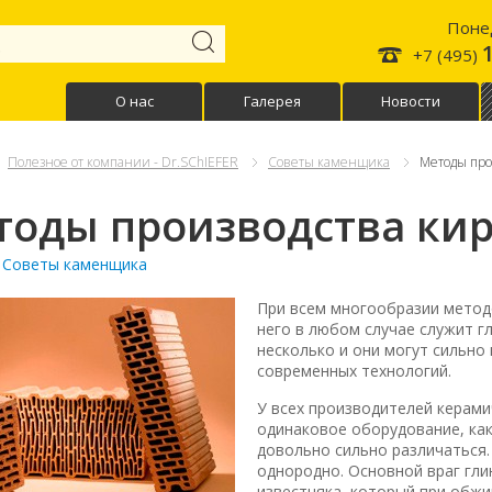
Понед
+7 (495)
О нас
Галерея
Новости
Полезное от компании - Dr.SChIEFER
Советы каменщика
Методы про
тоды производства ки
:
Советы каменщика
При всем многообразии метод
него в любом случае служит г
несколько и они могут сильно
современных технологий.
У всех производителей керам
одинаковое оборудование, как
довольно сильно различаться.
однородно. Основной враг гли
известняка, который при обжи